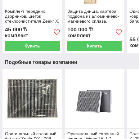
Комплект передних
Защита днища, картера,
Одно
дворников, щеток
поддона из алюминиево-
ковр
стеклоочистителя Zeekr X,
магниевого сплава,
бага
8892873532
толщиной 2.5 мм. Zeekr X,
поро
45 000
100 000
₸/
₸/
из 5 частей
мест
комплект
комплект
55 
ком
Купить
Купить
Подобные товары компании
Оригинальный салонный
Оригинальный салонный
Сало
фильтр Zeekr 001, 009,
фильтр Lixiang L6, L7,
X, 0