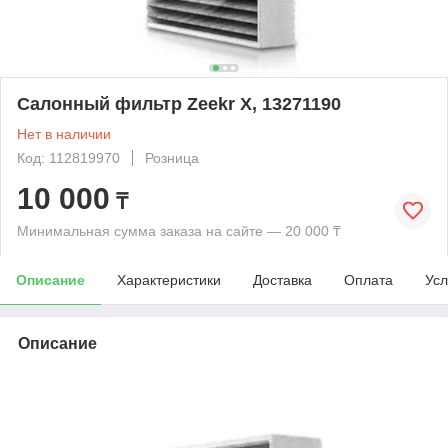
Салонный фильтр Zeekr X, 13271190
Нет в наличии
Код: 112819970
Розница
10 000
₸
Минимальная сумма заказа на сайте — 20 000 ₸
Описание
Характеристики
Доставка
Оплата
Усл
Описание