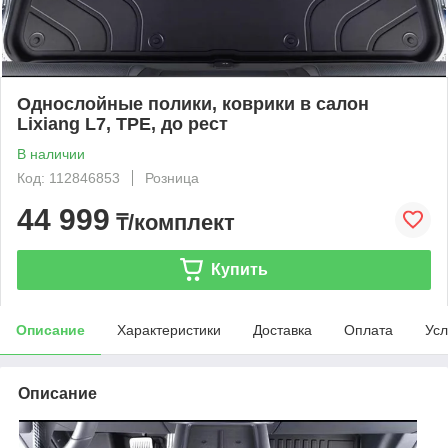
Однослойные полики, коврики в салон
Lixiang L7, TPE, до рест
В наличии
Код: 112846853
Розница
44 999
₸/комплект
Купить
Описание
Характеристики
Доставка
Оплата
Усл
Описание