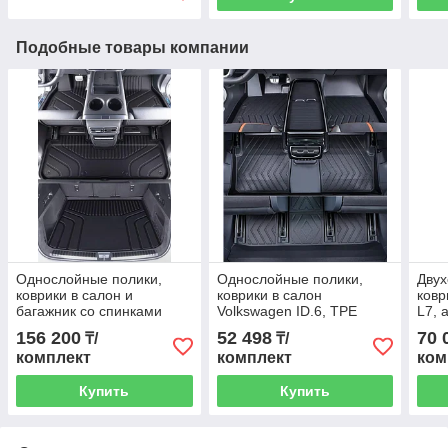
Подобные товары компании
Однослойные полики,
Однослойные полики,
Двух
коврики в салон и
коврики в салон
ковр
багажник со спинками
Volkswagen ID.6, TPE
L7, 
заднего ряда Lixiang L7,
156 200
52 498
70 
₸/
₸/
TPE
комплект
комплект
ком
Купить
Купить