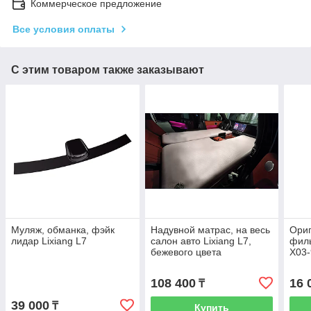
Коммерческое предложение
Все условия оплаты
С этим товаром также заказывают
Муляж, обманка, фэйк
Надувной матрас, на весь
Ори
лидар Lixiang L7
салон авто Lixiang L7,
филь
бежевого цвета
X03
108 400
16 
₸
39 000
₸
Купить