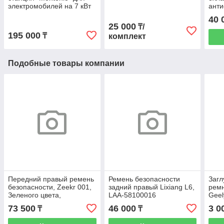
электромобилей на 7 кВт
анти
Z99
40 
25 000
₸/
195 000
₸
комплект
Подобные товары компании
Передний правый ремень
Ремень безопасности
Загл
безопасности, Zeekr 001,
задний правый Lixiang L6,
ремн
Зеленого цвета,
LAA-58100016
Geel
8889589506EA0
73 500
46 000
3 0
₸
₸