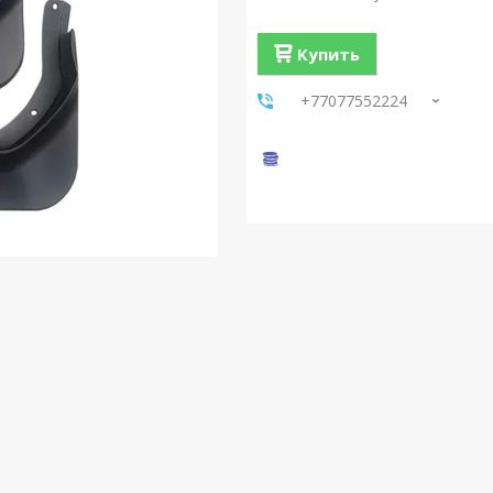
Купить
+77077552224