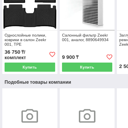
Однослойные полики,
Салонный фильтр Zeekr
Загл
коврики в салон Zeekr
001, аналог, 8890649934
ремн
001, TPE
Zeek
36 750
₸/
9 900
₸
комплект
2 5
Купить
Купить
Подобные товары компании