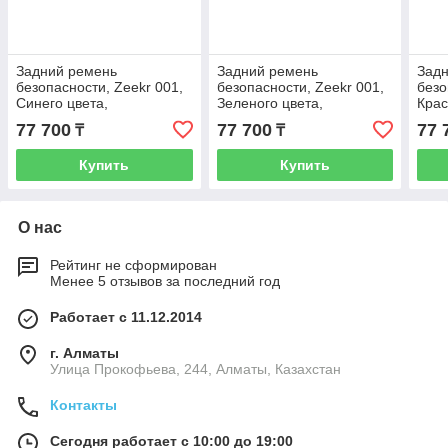
Задний ремень
Задний ремень
Зад
безопасности, Zeekr 001,
безопасности, Zeekr 001,
безо
Синего цвета,
Зеленого цвета,
Крас
6600134524LA2
6600134524EA0
660
77 700
77 700
77 
₸
₸
Купить
Купить
О нас
Рейтинг не сформирован
Менее 5 отзывов за последний год
Работает с 11.12.2014
г. Алматы
​Улица Прокофьева, 244, Алматы, Казахстан
Контакты
Сегодня работает с 10:00 до 19:00