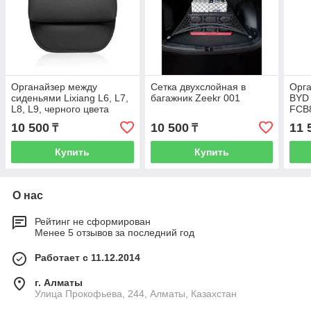
Органайзер между
Сетка двухслойная в
Орга
сиденьями Lixiang L6, L7,
багажник Zeekr 001
BYD 
L8, L9, черного цвета
FCB
10 500
10 500
11 
₸
₸
Купить
Купить
О нас
Рейтинг не сформирован
Менее 5 отзывов за последний год
Работает с 11.12.2014
г. Алматы
​Улица Прокофьева, 244, Алматы, Казахстан