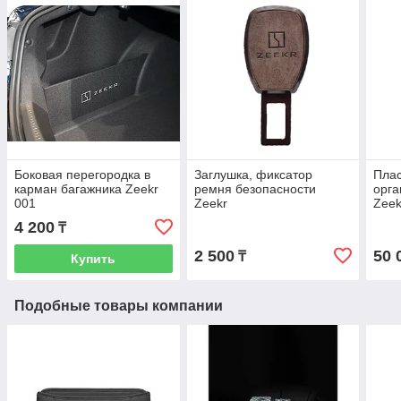
Боковая перегородка в
Заглушка, фиксатор
Пла
карман багажника Zeekr
ремня безопасности
орга
001
Zeekr
Zeek
4 200
₸
2 500
50 
₸
Купить
Подобные товары компании