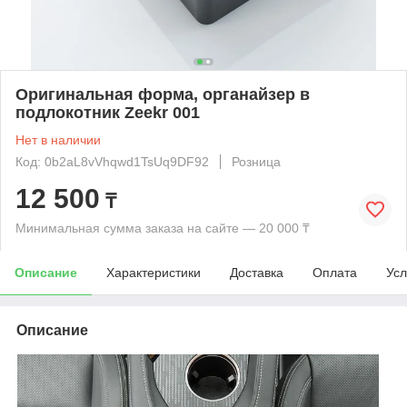
Оригинальная форма, органайзер в
подлокотник Zeekr 001
Нет в наличии
Код: 0b2aL8vVhqwd1TsUq9DF92
Розница
12 500
₸
Минимальная сумма заказа на сайте — 20 000 ₸
Описание
Характеристики
Доставка
Оплата
Усл
Описание