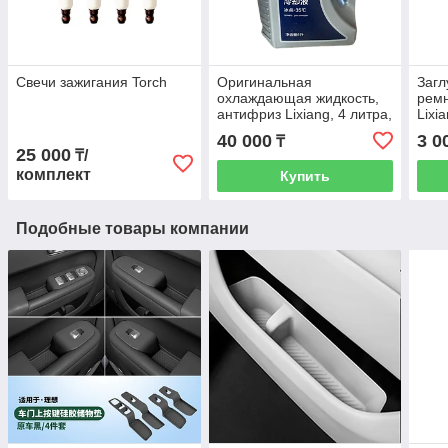
Свечи зажигания Torch
Оригинальная
Загл
охлаждающая жидкость,
ремн
антифриз Lixiang, 4 литра,
Lixi
Z99-99990041
40 000
3 0
₸
25 000
₸/
комплект
Купить
Подобные товары компании