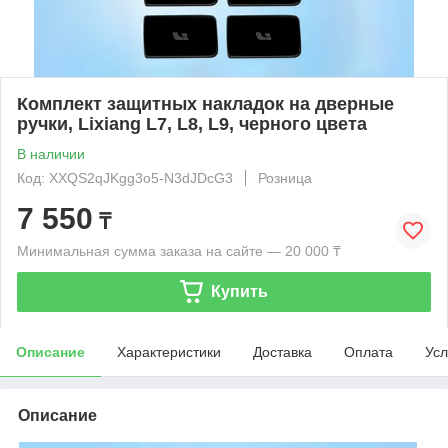
Комплект защитных накладок на дверные
ручки, Lixiang L7, L8, L9, черного цвета
В наличии
Код: XXQS2qJKgg3o5-N3dJDcG3
Розница
7 550
₸
Минимальная сумма заказа на сайте — 20 000 ₸
Купить
Описание
Характеристики
Доставка
Оплата
Усл
Описание