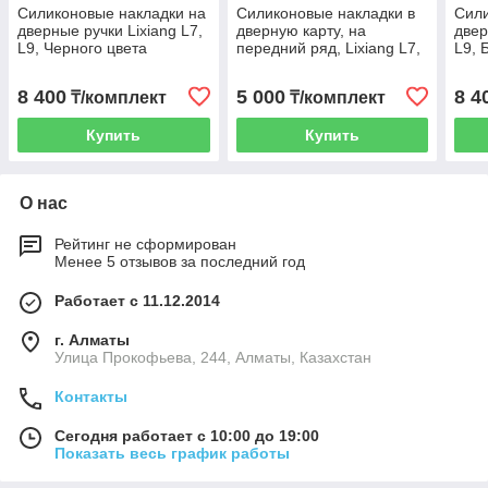
Силиконовые накладки на
Силиконовые накладки в
Сили
дверные ручки Lixiang L7,
дверную карту, на
двер
L9, Черного цвета
передний ряд, Lixiang L7,
L9, 
L8, L9, Белого цвета,
комплект из 2 шт
8 400
5 000
8 4
₸/комплект
₸/комплект
Купить
Купить
О нас
Рейтинг не сформирован
Менее 5 отзывов за последний год
Работает с 11.12.2014
г. Алматы
​Улица Прокофьева, 244, Алматы, Казахстан
Контакты
Сегодня работает с 10:00 до 19:00
Показать весь график работы