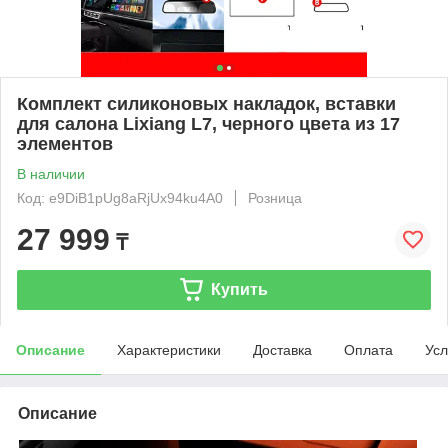
Комплект силиконовых накладок, вставки
для салона Lixiang L7, черного цвета из 17
элементов
В наличии
Код: e9DiB1pUg8aRjUx94ku4A0
Розница
27 999
₸
Купить
Описание
Характеристики
Доставка
Оплата
Усл
Описание