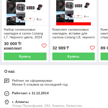
Набор силиконовых
Комплект силиконовых
Ком
накладок в салон Lixiang
накладок, вставки для
накл
L7, Черного цвета, 2024
салона Lixiang L9, черного
стер
год
цвета из 21 элементов
черн
30 000
₸/
эле
32 989
89 
₸
комплект
Купить
Купить
О нас
Рейтинг не сформирован
Менее 5 отзывов за последний год
Работает с 11.12.2014
г. Алматы
​Улица Прокофьева, 244, Алматы, Казахстан