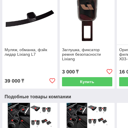
Муляж, обманка, фэйк
Заглушка, фиксатор
Ори
лидар Lixiang L7
ремня безопасности
филь
Lixiang
X03
3 000
16 
₸
39 000
₸
Купить
Подобные товары компании