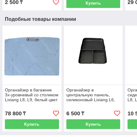
2 500
29 
₸
Купить
Подобные товары компании
Органайзер в багажник
Органайзер в
Орг
3х-уровневый со столиком
центральную панель,
сиде
Lixiang L8, L9, белый цвет
силиконовый Lixiang L6,
L8, 
L7, черного цвета, 2024
год
78 800
6 500
10 
₸
₸
Купить
Купить