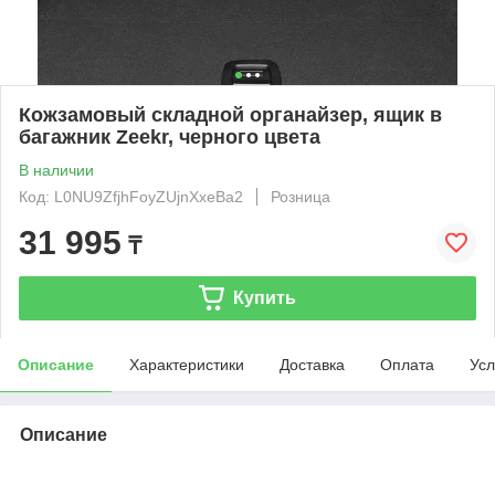
Кожзамовый складной органайзер, ящик в
багажник Zeekr, черного цвета
В наличии
Код: L0NU9ZfjhFoyZUjnXxeBa2
Розница
31 995
₸
Купить
Описание
Характеристики
Доставка
Оплата
Усл
Описание