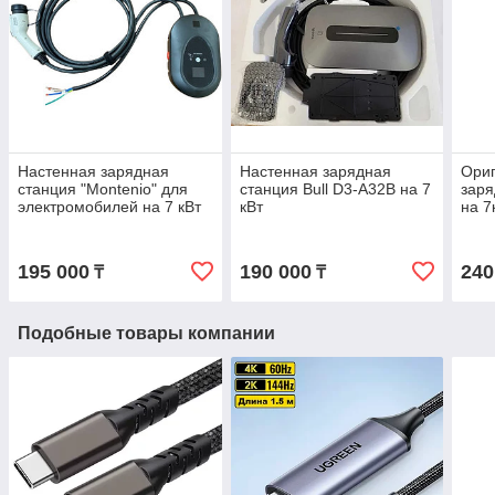
Настенная зарядная
Настенная зарядная
Ориг
станция "Montenio" для
станция Bull D3-A32B на 7
заря
электромобилей на 7 кВт
кВт
на 7
195 000
190 000
240
₸
₸
Подобные товары компании