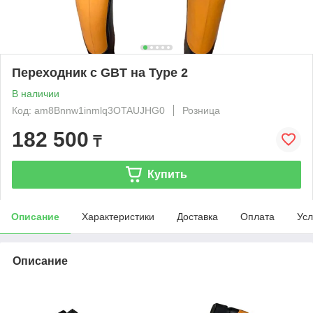
Переходник с GBT на Type 2
В наличии
Код: am8Bnnw1inmlq3OTAUJHG0
Розница
182 500
₸
Купить
Описание
Характеристики
Доставка
Оплата
Усл
Описание