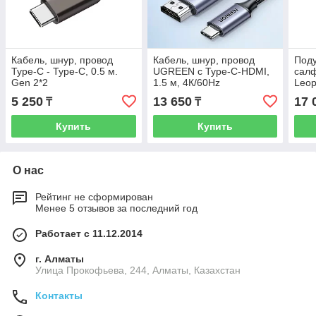
Кабель, шнур, провод
Кабель, шнур, провод
Поду
Type-C - Type-C, 0.5 м.
UGREEN с Type-C-HDMI,
сал
Gen 2*2
1.5 м, 4К/60Hz
Leop
5 250
13 650
17 
₸
₸
Купить
Купить
О нас
Рейтинг не сформирован
Менее 5 отзывов за последний год
Работает с 11.12.2014
г. Алматы
​Улица Прокофьева, 244, Алматы, Казахстан
Контакты