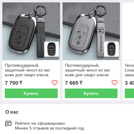
Противоударный,
Противоударный,
Чехо
защитный чехол из эко
защитный чехол из эко
Lixi
кожи для смарт ключа
кожи для смарт ключа
зам
Honda e:NS1, Черного
Honda e:NS1, Серого
7 700
7 665
3 4
₸
₸
цвета
цвета
Купить
Купить
О нас
Рейтинг не сформирован
Менее 5 отзывов за последний год