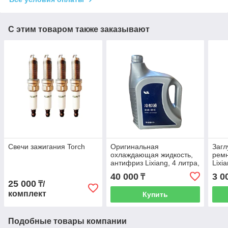
С этим товаром также заказывают
Свечи зажигания Torch
Оригинальная
Загл
охлаждающая жидкость,
ремн
антифриз Lixiang, 4 литра,
Lixi
Z99-99990041
40 000
3 0
₸
25 000
₸/
комплект
Купить
Подобные товары компании