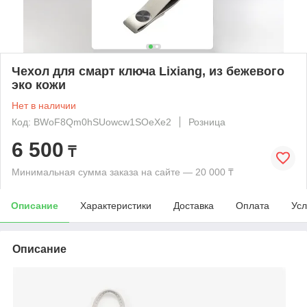
Чехол для смарт ключа Lixiang, из бежевого
эко кожи
Нет в наличии
Код: BWoF8Qm0hSUowcw1SOeXe2
Розница
6 500
₸
Минимальная сумма заказа на сайте — 20 000 ₸
Описание
Характеристики
Доставка
Оплата
Усл
Описание