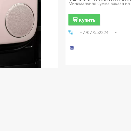
Минимальная сумма заказа на 
Купить
+77077552224