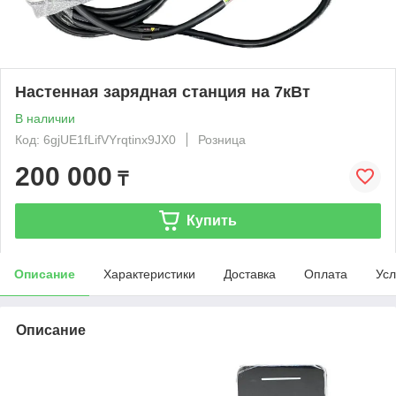
Настенная зарядная станция на 7кВт
В наличии
Код: 6gjUE1fLifVYrqtinx9JX0
Розница
200 000
₸
Купить
Описание
Характеристики
Доставка
Оплата
Усл
Описание