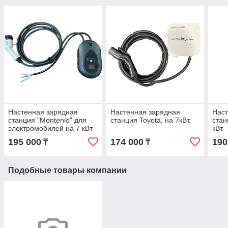
Настенная зарядная
Настенная зарядная
Наст
станция "Montenio" для
станция Toyota, на 7кВт.
стан
электромобилей на 7 кВт
кВт
195 000
174 000
190
₸
₸
Подобные товары компании