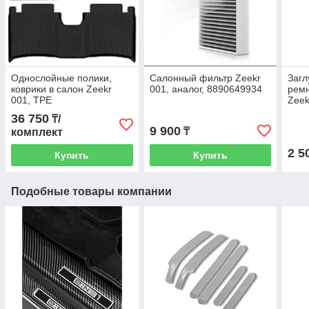
Однослойные полики,
Салонный фильтр Zeekr
Загл
коврики в салон Zeekr
001, аналог, 8890649934
ремн
001, TPE
Zeek
36 750
₸/
9 900
₸
комплект
2 5
Купить
Купить
Подобные товары компании