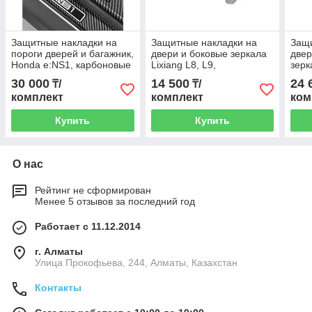
Защитные накладки на
Защитные накладки на
Защи
пороги дверей и багажник,
двери и боковые зеркала
двер
Honda e:NS1, карбоновые
Lixiang L8, L9,
зерк
из 8 элементов
серебристого цвета из 6
цвет
30 000
14 500
24 
₸/
₸/
элементов
комплект
комплект
ком
Купить
Купить
О нас
Рейтинг не сформирован
Менее 5 отзывов за последний год
Работает с 11.12.2014
г. Алматы
​Улица Прокофьева, 244, Алматы, Казахстан
Контакты