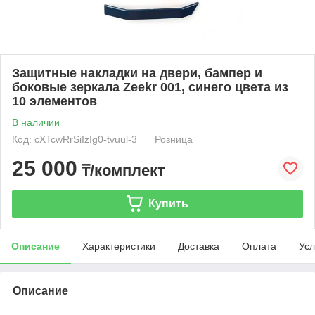
Защитные накладки на двери, бампер и
боковые зеркала Zeekr 001, синего цвета из
10 элементов
В наличии
Код: cXTcwRrSiIzIg0-tvuul-3
Розница
25 000
₸/комплект
Купить
Описание
Характеристики
Доставка
Оплата
Усл
Описание