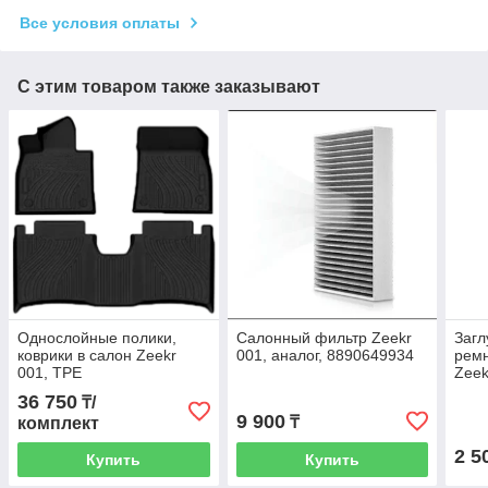
Все условия оплаты
С этим товаром также заказывают
Однослойные полики,
Салонный фильтр Zeekr
Загл
коврики в салон Zeekr
001, аналог, 8890649934
ремн
001, TPE
Zeek
36 750
₸/
9 900
₸
комплект
2 5
Купить
Купить