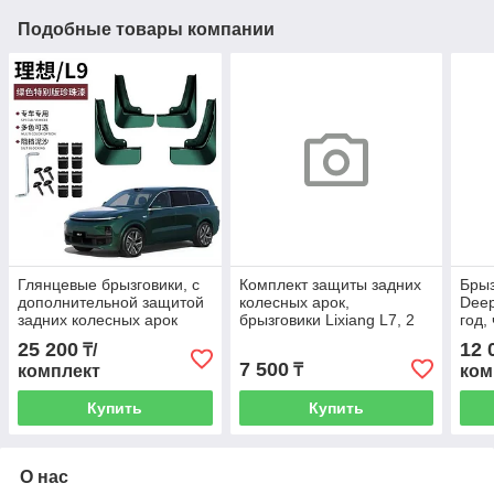
Подобные товары компании
Глянцевые брызговики, с
Комплект защиты задних
Брыз
дополнительной защитой
колесных арок,
Deep
задних колесных арок
брызговики Lixiang L7, 2
год,
Lixiang L9, Зелёного цвета
шт, Изумрудного цвета
25 200
12 
₸/
7 500
₸
комплект
ком
Купить
Купить
О нас