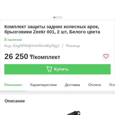
Комплект защиты задних колесных арок,
брызговики Zeekr 001, 2 шт, Белого цвета
В наличии
Код: t1kgNPWdjHmhWmAEpfXjg2
Розница
26 250
₸/комплект
Купить
Описание
Характеристики
Доставка
Оплата
Усл
Описание