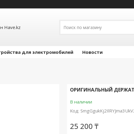
н Have.kz
тройства для электромобилей
Новости
ОРИГИНАЛЬНЫЙ ДЕРЖАТЕ
В наличии
Код:
SmgGgukKj2IlRYJma3UkV
25 200 ₸