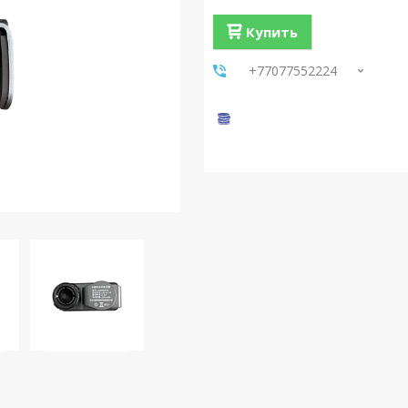
Купить
+77077552224