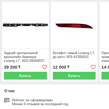
Задний центральный
Катафот левый Lixiang L7,
Ори
кронштейн бампера
до рест, X03-41350011
прав
Lixiang L7, X03-28040037,
отра
X03-28040038, до рест
X01
39 200
12 000
14 
₸
₸
Купить
Купить
О нас
Рейтинг не сформирован
Менее 5 отзывов за последний год