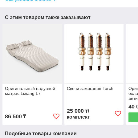
С этим товаром также заказывают
Оригинальный надувной
Свечи зажигания Torch
Ори
матрас Lixiang L7
охл
анти
Z99
40 
25 000
₸/
86 500
₸
комплект
Подобные товары компании