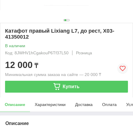
Катафот правый Lixiang L7, до рест, X03-
41350012
В наличии
Код: 8JWHV1hCgakouP6Tf37L50
Розница
12 000
₸
Минимальная сумма заказа на сайте — 20 000 ₸
Купить
Описание
Характеристики
Доставка
Оплата
Усл
Описание