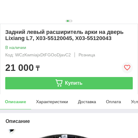
Задний левый расширитель арки на дверь
Lixiang L7, X03-55120045, X03-55120043
В наличии
Код: WCzKwmiajxDtFGOoDjavC2
Розница
21 000
₸
Купить
Описание
Характеристики
Доставка
Оплата
Усл
Описание