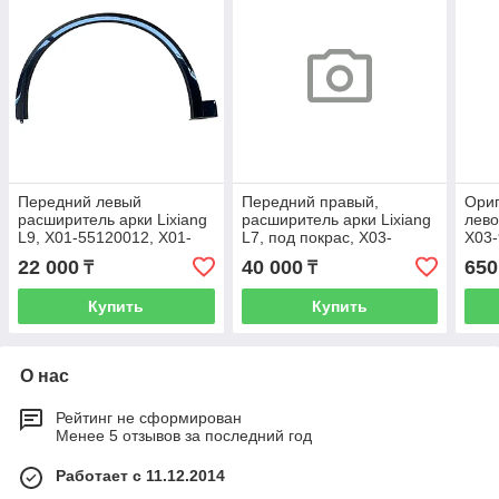
Передний левый
Передний правый,
Ори
расширитель арки Lixiang
расширитель арки Lixiang
лево
L9, X01-55120012, X01-
L7, под покрас, X03-
X03
55120011
55120016, X03-55120015
22 000
40 000
650
₸
₸
Купить
Купить
О нас
Рейтинг не сформирован
Менее 5 отзывов за последний год
Работает с 11.12.2014