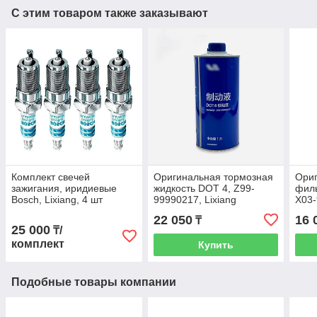
С этим товаром также заказывают
Комплект свечей
Оригинальная тормозная
Ори
зажигания, иридиевые
жидкость DOT 4, Z99-
филь
Bosch, Lixiang, 4 шт
99990217, Lixiang
X03
22 050
16 
₸
25 000
₸/
комплект
Купить
Подобные товары компании