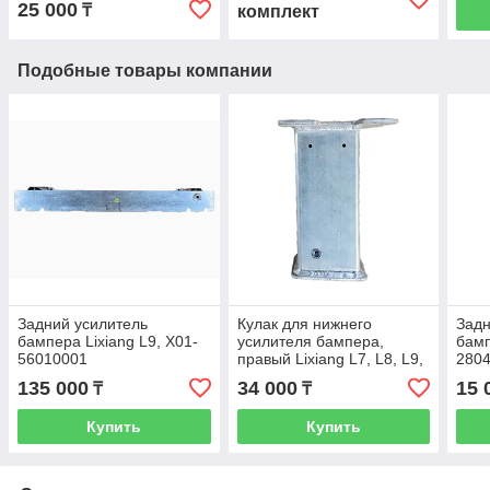
25 000
₸
комплект
Подобные товары компании
Задний усилитель
Кулак для нижнего
Задн
бампера Lixiang L9, X01-
усилителя бампера,
бамп
56010001
правый Lixiang L7, L8, L9,
280
X01-84000416
135 000
34 000
15 
₸
₸
Купить
Купить