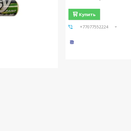
Купить
+77077552224