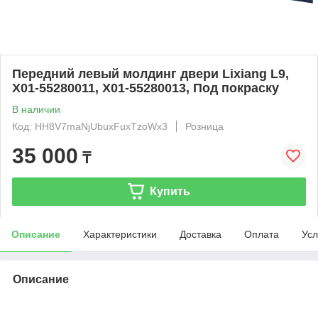
Передний левый молдинг двери Lixiang L9,
X01-55280011, X01-55280013, Под покраску
В наличии
Код: HH8V7maNjUbuxFuxTzoWx3
Розница
35 000
₸
Купить
Описание
Характеристики
Доставка
Оплата
Усл
Описание