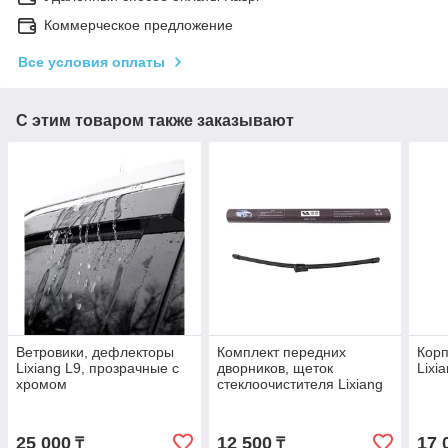
Коммерческое предложение
Все условия оплаты
С этим товаром также заказывают
Ветровики, дефлекторы
Комплект передних
Корп
Lixiang L9, прозрачные с
дворников, щеток
Lixi
хромом
стеклоочистителя Lixiang
L9, Wiper Wash
25 000
12 500
17 
₸
₸