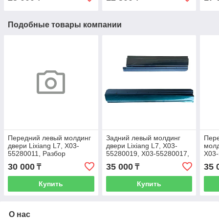
Подобные товары компании
Передний левый молдинг
Задний левый молдинг
Пер
двери Lixiang L7, X03-
двери Lixiang L7, X03-
молд
55280011, Разбор
55280019, X03-55280017,
X03-
Под покраску
5528
30 000
35 000
35 
₸
₸
Купить
Купить
О нас