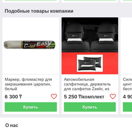
Подобные товары компании
Маркер, фломастер для
Автомобильная
Сили
закрашивания царапин,
салфетница, держатель
цент
белый
для салфеток Zeekr, из
бесп
эко кожи, черного цвета, 2
Lixi
6 300
5 250
4 9
₸
₸/комплект
шт.
цвет
Купить
Купить
О нас