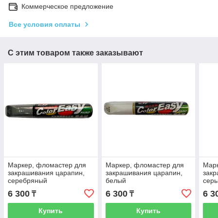
Коммерческое предложение
Все условия оплаты
С этим товаром также заказывают
Маркер, фломастер для
Маркер, фломастер для
Марк
закрашивания царапин,
закрашивания царапин,
закр
серебряный
белый
сер
6 300
6 300
6 3
₸
₸
Купить
Купить