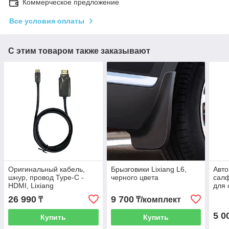
Коммерческое предложение
Все условия оплаты
С этим товаром также заказывают
Оригинальный кабель,
Брызговики Lixiang L6,
Авт
шнур, провод Type-C -
черного цвета
салф
HDMI, Lixiang
для 
кожз
26 990
9 700
₸
₸/комплект
штук
5 0
Купить
Купить