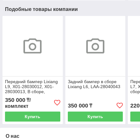
Подобные товары компании
Передний бампер Lixiang
Задний бампер в сборе
Пере
L9, X01-28030012, X01-
Lixiang L6, LAA-28040043
L7, 
28030013, В сборе,
сбо
разбор
350 000
₸/
350 000
220
₸
комплект
Купить
Купить
О нас