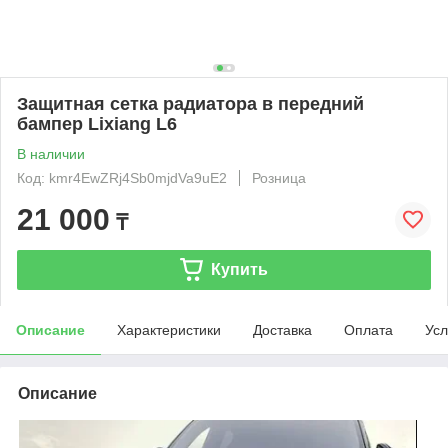
Защитная сетка радиатора в передний
бампер Lixiang L6
В наличии
Код: kmr4EwZRj4Sb0mjdVa9uE2
Розница
21 000
₸
Купить
Описание
Характеристики
Доставка
Оплата
Усл
Описание