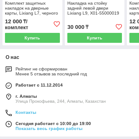
Комплект защитных
Накладка на стойку
Ком
накладок на дверные
задней левой двери
накл
карты, Lixiang L7, черного
Lixiang L9, X01-55000019
карт
цвета из эко кожи
цвет
12 000
12 
₸/
30 000
₸
комплект
ком
Купить
Купить
О нас
Рейтинг не сформирован
Менее 5 отзывов за последний год
Работает с 11.12.2014
г. Алматы
​Улица Прокофьева, 244, Алматы, Казахстан
Контакты
Сегодня работает с 10:00 до 19:00
Показать весь график работы