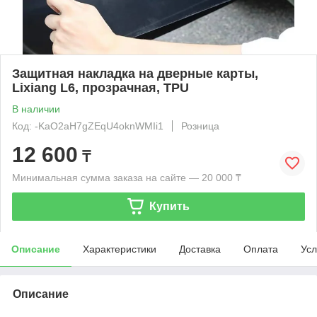
Защитная накладка на дверные карты,
Lixiang L6, прозрачная, TPU
В наличии
Код: -KaO2aH7gZEqU4oknWMIi1
Розница
12 600
₸
Минимальная сумма заказа на сайте — 20 000 ₸
Купить
Описание
Характеристики
Доставка
Оплата
Усл
Описание