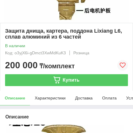
Защита днища, картера, поддона Lixiang L6,
сплав алюминий из 6 частей
В наличии
Код: o3yjX6i-gDmct3XwMdKuK3
Розница
200 000
₸/комплект
Купить
Описание
Характеристики
Доставка
Оплата
Усл
Описание