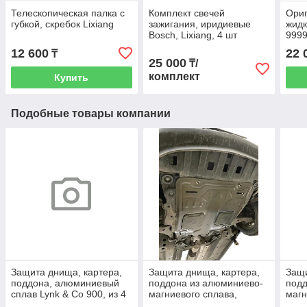
Телескопическая палка с
Комплект свечей
Ориг
губкой, скребок Lixiang
зажигания, иридиевые
жидк
Bosch, Lixiang, 4 шт
9999
12 600
22 
₸
25 000
₸/
комплект
Купить
Подобные товары компании
Защита днища, картера,
Защита днища, картера,
Защи
поддона, алюминиевый
поддона из алюминиево-
подд
сплав Lynk & Co 900, из 4
магниевого сплава,
магн
частей
толщиной 2.5 мм.
толщ