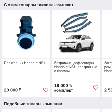
С этим товаром также заказывают
Парктроник Honda e:NS1
Ветровики, дефлекторы
Загл
Honda e:NS1, прозрачные
ремн
с хромом
Hon
19 000
₸/
20 000
2 5
₸
комплект
Подобные товары компании