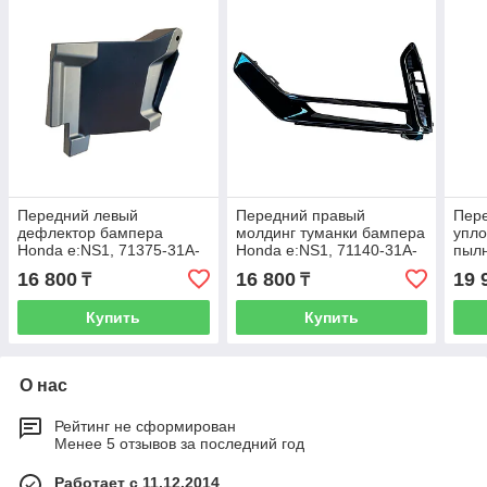
Передний левый
Передний правый
Пер
дефлектор бампера
молдинг туманки бампера
упло
Honda e:NS1, 71375-31A-
Honda e:NS1, 71140-31A-
пыл
H00
H00
e:NS
16 800
16 800
19 
₸
₸
Купить
Купить
О нас
Рейтинг не сформирован
Менее 5 отзывов за последний год
Работает с 11.12.2014