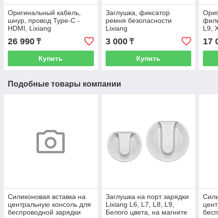
Оригинальный кабель,
Заглушка, фиксатор
Ори
шнур, провод Type-C -
ремня безопасности
филь
HDMI, Lixiang
Lixiang
L9, 
291
26 990
3 000
17 
₸
₸
Купить
Купить
Подобные товары компании
Силиконовая вставка на
Заглушка на порт зарядки
Сили
центральную консоль для
Lixiang L6, L7, L8, L9,
цент
беспроводной зарядки
Белого цвета, на магните
бесп