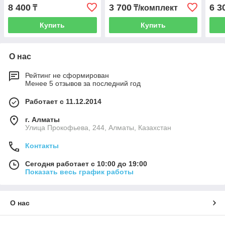
Lixiang L6,L7,L8,L9,
Lixi
8 400
3 700
6 3
₸
₸/комплект
черного цвета, до
оран
Купить
Купить
О нас
Рейтинг не сформирован
Менее 5 отзывов за последний год
Работает с 11.12.2014
г. Алматы
​Улица Прокофьева, 244, Алматы, Казахстан
Контакты
Сегодня работает с 10:00 до 19:00
Показать весь график работы
О нас