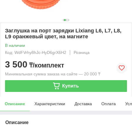
Заглушка на порт зарядки Lixiang L6, L7, L8,
L9 оранжевый цвет, на магните
В наличии
Код: WdFVrhy8hJc-HyD6grX6H2
Розница
3 500
₸/комплект
Минимальная сумма заказа на сайте — 20 000 ₸
Купить
Описание
Характеристики
Доставка
Оплата
Усл
Описание