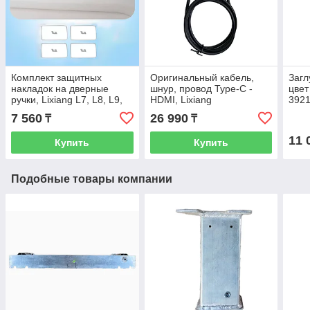
Комплект защитных
Оригинальный кабель,
Загл
накладок на дверные
шнур, провод Type-C -
цвет
ручки, Lixiang L7, L8, L9,
HDMI, Lixiang
392
серебристого цвета
7 560
26 990
₸
₸
11 
Купить
Купить
Подобные товары компании