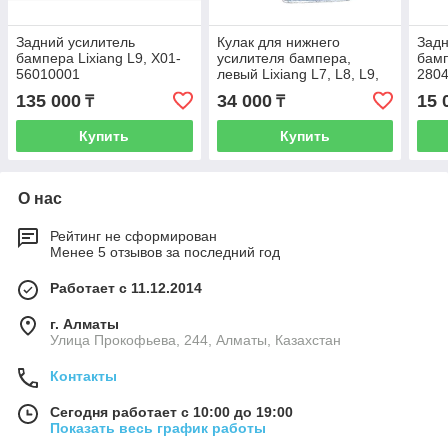
Задний усилитель
Кулак для нижнего
Задн
бампера Lixiang L9, X01-
усилителя бампера,
бамп
56010001
левый Lixiang L7, L8, L9,
280
X01-84000415
135 000
34 000
15 
₸
₸
Купить
Купить
О нас
Рейтинг не сформирован
Менее 5 отзывов за последний год
Работает с 11.12.2014
г. Алматы
​Улица Прокофьева, 244, Алматы, Казахстан
Контакты
Сегодня работает с 10:00 до 19:00
Показать весь график работы