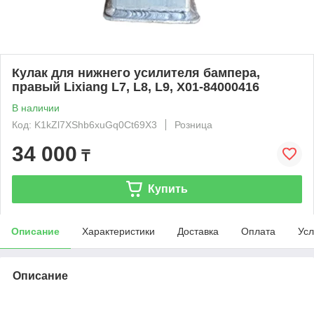
Кулак для нижнего усилителя бампера,
правый Lixiang L7, L8, L9, X01-84000416
В наличии
Код: K1kZl7XShb6xuGq0Ct69X3
Розница
34 000
₸
Купить
Описание
Характеристики
Доставка
Оплата
Усл
Описание