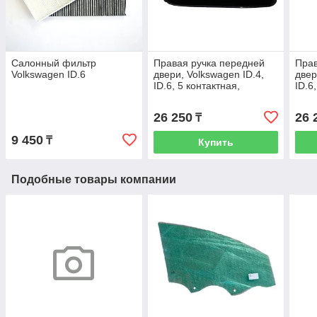
Салонный фильтр
Правая ручка передней
Прав
Volkswagen ID.6
двери, Volkswagen ID.4,
двер
ID.6, 5 контактная,
ID.6
11G.837.206J
11G
26 250
26 
₸
9 450
₸
Купить
Подобные товары компании