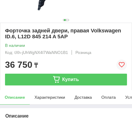
Форточка задней двери, правая Volkswagen
ID.6, L12D 845 214 A 5AP
В наличии
Код: tXh-jUhWgNX4l7WaNNO1B1
Розница
36 750
₸
Купить
Описание
Характеристики
Доставка
Оплата
Усл
Описание