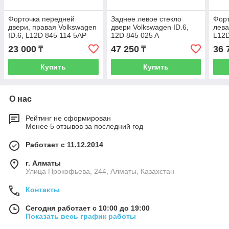
Форточка передней
Заднее левое стекло
Форт
двери, правая Volkswagen
двери Volkswagen ID.6,
лева
ID.6, L12D 845 114 5AP
12D 845 025 A
L12D
23 000
47 250
36 
₸
₸
Купить
Купить
О нас
Рейтинг не сформирован
Менее 5 отзывов за последний год
Работает с 11.12.2014
г. Алматы
​Улица Прокофьева, 244, Алматы, Казахстан
Контакты
Сегодня работает с 10:00 до 19:00
Показать весь график работы