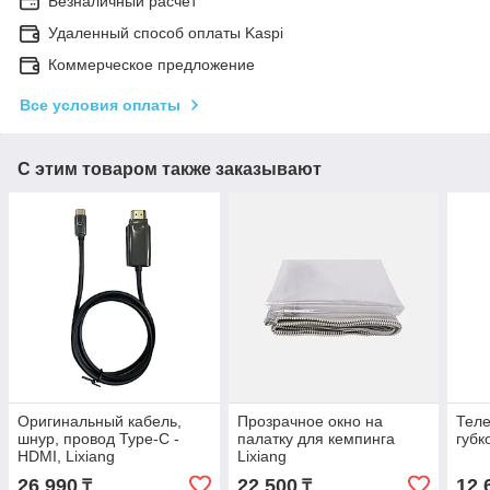
Безналичный расчет
Удаленный способ оплаты Kaspi
Коммерческое предложение
Все условия оплаты
С этим товаром также заказывают
Оригинальный кабель,
Прозрачное окно на
Теле
шнур, провод Type-C -
палатку для кемпинга
губк
HDMI, Lixiang
Lixiang
26 990
22 500
12 
₸
₸