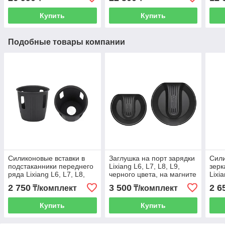
Купить
Купить
Подобные товары компании
Силиконовые вставки в
Заглушка на порт зарядки
Сили
подстаканники переднего
Lixiang L6, L7, L8, L9,
зерк
ряда Lixiang L6, L7, L8,
черного цвета, на магните
Lixi
L9, черного цвета,
цвет
2 750
3 500
2 6
₸/комплект
₸/комплект
комплект 2 шт
Купить
Купить