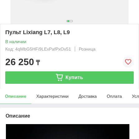
Пульт Lixiang L7, L8, L9
В наличии
Код: 4qMbG5HFi9LExPafPxOx51
Розница
26 250
₸
Купить
Описание
Характеристики
Доставка
Оплата
Усл
Описание