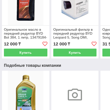
Оригинальное масло в
Оригинальный фильтр в
Одно
передний редуктор BYD
передний редуктор BYD
ковр
Bot 384, 1 литр, 13479184-
Leopard 5, Song DMI,
Son
00
10920739-00, 10921408-
12 000
12 000
31 
₸
₸
00
Купить
Купить
Подобные товары компании