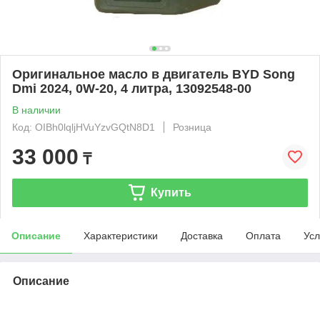
Оригинальное масло в двигатель BYD Song
Dmi 2024, 0W-20, 4 литра, 13092548-00
В наличии
Код: OIBh0lqljHVuYzvGQtN8D1
Розница
33 000
₸
Купить
Описание
Характеристики
Доставка
Оплата
Усл
Описание