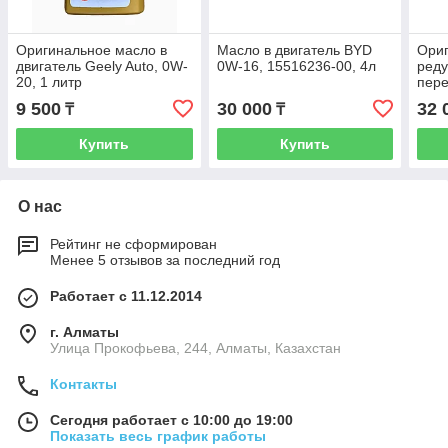
Оригинальное масло в
Масло в двигатель BYD
Ориг
двигатель Geely Auto, 0W-
0W-16, 15516236-00, 4л
реду
20, 1 литр
пере
1326
9 500
30 000
32 
₸
₸
Купить
Купить
О нас
Рейтинг не сформирован
Менее 5 отзывов за последний год
Работает с 11.12.2014
г. Алматы
​Улица Прокофьева, 244, Алматы, Казахстан
Контакты
Сегодня работает с 10:00 до 19:00
Показать весь график работы