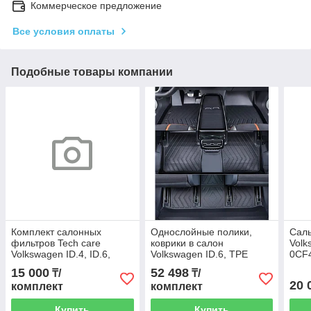
Коммерческое предложение
Все условия оплаты
Подобные товары компании
Комплект салонных
Однослойные полики,
Саль
фильтров Tech care
коврики в салон
Volk
Volkswagen ID.4, ID.6,
Volkswagen ID.6, TPE
0CF
1ED819654, 1ED819644
15 000
52 498
₸/
₸/
20 
комплект
комплект
Купить
Купить