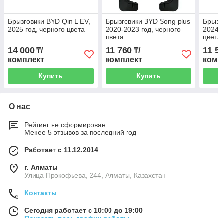
Брызговики BYD Qin L EV,
Брызговики BYD Song plus
Брыз
2025 год, черного цвета
2020-2023 год, черного
2024
цвета
цвет
14 000
11 760
11 
₸/
₸/
комплект
комплект
ком
Купить
Купить
О нас
Рейтинг не сформирован
Менее 5 отзывов за последний год
Работает с 11.12.2014
г. Алматы
​Улица Прокофьева, 244, Алматы, Казахстан
Контакты
Сегодня работает с 10:00 до 19:00