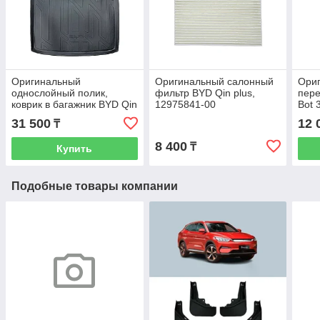
Оригинальный
Оригинальный салонный
Ориг
однослойный полик,
фильтр BYD Qin plus,
пере
коврик в багажник BYD Qin
12975841-00
Bot 
plus, Destroyer EV
00
31 500
12 
₸
8 400
₸
Купить
Подобные товары компании