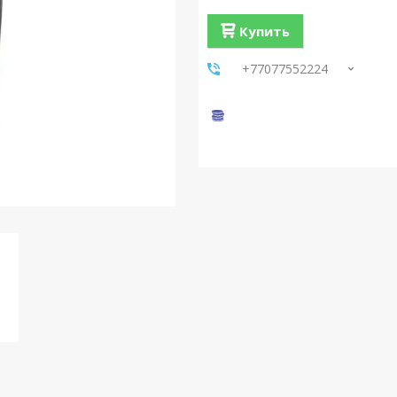
Купить
+77077552224