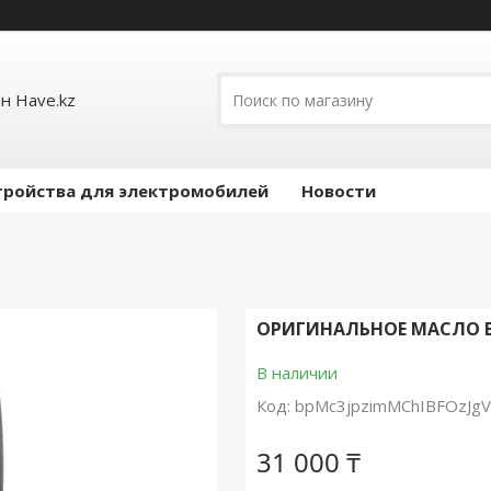
н Have.kz
тройства для электромобилей
Новости
ОРИГИНАЛЬНОЕ МАСЛО В 
В наличии
Код:
bpMc3jpzimMChIBFOzJg
31 000 ₸