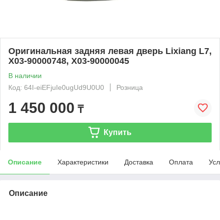
Оригинальная задняя левая дверь Lixiang L7,
X03-90000748, X03-90000045
В наличии
Код: 64I-eiEFjuIe0ugUd9U0U0
Розница
1 450 000
₸
Купить
Описание
Характеристики
Доставка
Оплата
Усл
Описание