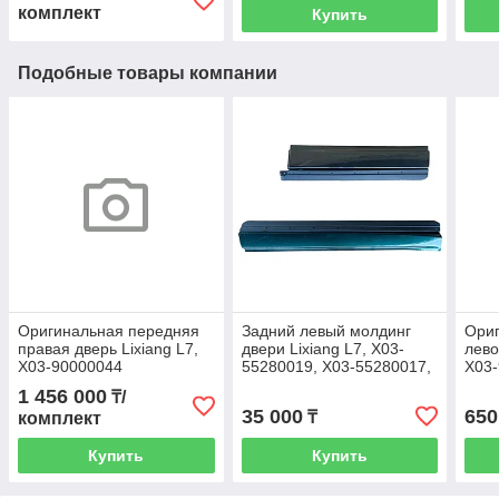
комплект
Купить
Подобные товары компании
Оригинальная передняя
Задний левый молдинг
Ори
правая дверь Lixiang L7,
двери Lixiang L7, X03-
лево
X03-90000044
55280019, X03-55280017,
X03
Под покраску
1 456 000
₸/
35 000
650
₸
комплект
Купить
Купить