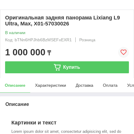
Оригинальная задняя панорама Lixiang L9
Ultra, Max, X01-57030026
В наличии
Код: bTNn6HPJhb6BzMSEFxEXR1
Розница
1 000 000
₸
Купить
Описание
Характеристики
Доставка
Оплата
Усл
Описание
Картинки и текст
Lorem ipsum dolor sit amet, consectetur adipisicing elit, sed do