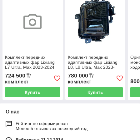
Комплект передних
Комплект передних
Ори
адаптивных фар Lixiang
адаптивных фар Lixiang
моно
L7 Ultra, Max 2023-2024
L8, L9 Ultra, Max 2023-
ходо
год, X03-41210011, X03-
2024 год, X01-41210011,
X01-
724 500
780 000
₸/
₸/
41210012
X01-41210012
800
комплект
комплект
Купить
Купить
О нас
Рейтинг не сформирован
Менее 5 отзывов за последний год
Работает с 11.12.2014