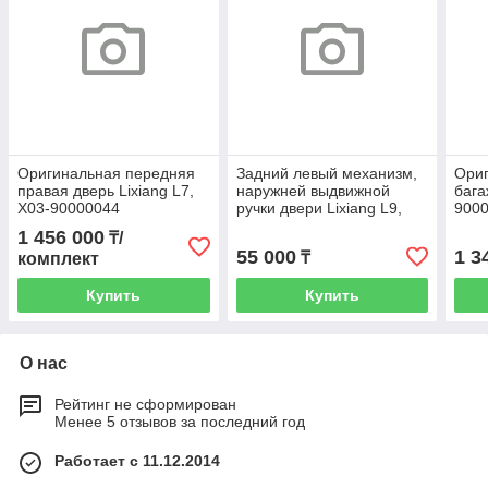
Оригинальная передняя
Задний левый механизм,
Ори
правая дверь Lixiang L7,
наружней выдвижной
бага
X03-90000044
ручки двери Lixiang L9,
9000
X01-81130027
1 456 000
₸/
55 000
1 3
₸
комплект
Купить
Купить
О нас
Рейтинг не сформирован
Менее 5 отзывов за последний год
Работает с 11.12.2014