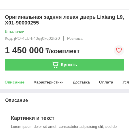
Оригинальная задняя левая дверь Lixiang L9,
X01-90000255
В наличии
Код: jPO-4LU-h43qij0kq02tG0
Розница
1 450 000
₸/комплект
Купить
Описание
Характеристики
Доставка
Оплата
Усл
Описание
Картинки и текст
Lorem ipsum dolor sit amet, consectetur adipisicing elit, sed do