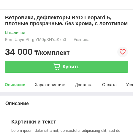
Ветровики, дефлекторы BYD Leopard 5,
плотные прозрачные, без хрома, с логотипом
В наличии
Код: UaymPtI-giYM0pXNYaKxu3
Розница
34 000
₸/комплект
Купить
Описание
Характеристики
Доставка
Оплата
Усл
Описание
Картинки и текст
Lorem ipsum dolor sit amet, consectetur adipisicing elit, sed do