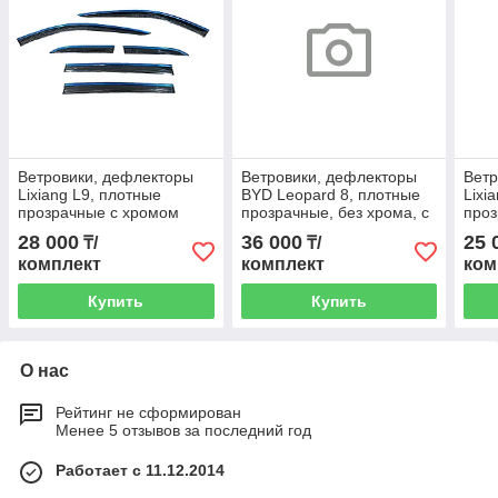
Ветровики, дефлекторы
Ветровики, дефлекторы
Ветр
Lixiang L9, плотные
BYD Leopard 8, плотные
Lixi
прозрачные с хромом
прозрачные, без хрома, с
проз
логотипом
28 000
36 000
25 
₸/
₸/
комплект
комплект
ком
Купить
Купить
О нас
Рейтинг не сформирован
Менее 5 отзывов за последний год
Работает с 11.12.2014