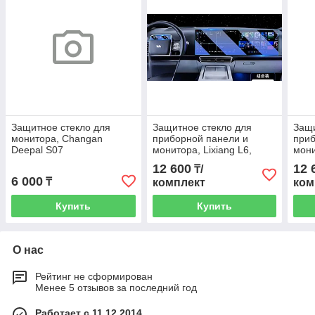
Защитное стекло для
Защитное стекло для
Защи
монитора, Changan
приборной панели и
приб
Deepal S07
монитора, Lixiang L6,
мони
матовая пленка из 2
мато
12 600
12 
₸/
элементов
эле
6 000
₸
комплект
ком
Купить
Купить
О нас
Рейтинг не сформирован
Менее 5 отзывов за последний год
Работает с 11.12.2014