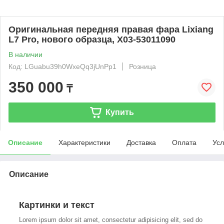
Оригинальная передняя правая фара Lixiang
L7 Pro, нового образца, X03-53011090
В наличии
Код: LGuabu39h0WxeQq3jUnPp1
Розница
350 000
₸
Купить
Описание
Характеристики
Доставка
Оплата
Усл
Описание
Картинки и текст
Lorem ipsum dolor sit amet, consectetur adipisicing elit, sed do