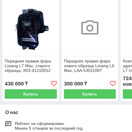
Передняя правая фара
Передняя правая фара
Комп
Lixiang L7 Max, старого
нового образца Lixiang L6
адап
образца, X03-41210012
Max, LAA-53011087
L7 U
год,
724
412
430 000
300 000
₸
₸
ком
Купить
Купить
О нас
Рейтинг не сформирован
Менее 5 отзывов за последний год