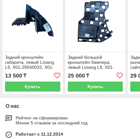
Задний кронштейн
Задний большой
Задн
габарита, левый Lixiang
кронштейн бампера,
рыча
L9, X01-28040033, X01-
левый Lixiang L9, X01-
сайл
28040034
28040040, X01-28040041
L7, 
13 500
25 000
29 
₸
₸
Купить
Купить
О нас
Рейтинг не сформирован
Менее 5 отзывов за последний год
Работает с 11.12.2014