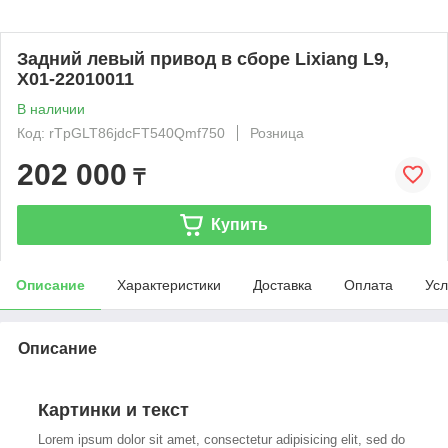
Задний левый привод в сборе Lixiang L9,
X01-22010011
В наличии
Код: rTpGLT86jdcFT540Qmf750
Розница
202 000
₸
Купить
Описание
Характеристики
Доставка
Оплата
Усл
Описание
Картинки и текст
Lorem ipsum dolor sit amet, consectetur adipisicing elit, sed do