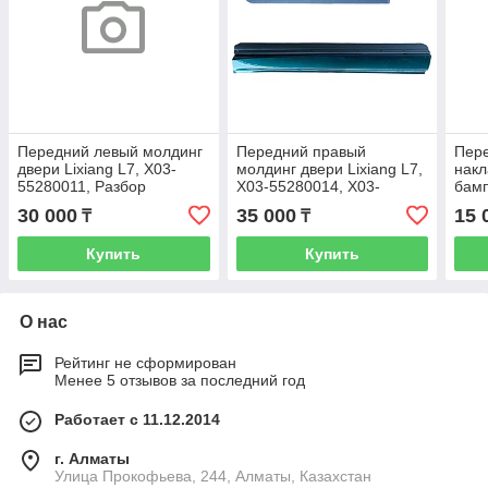
Передний левый молдинг
Передний правый
Пере
двери Lixiang L7, X03-
молдинг двери Lixiang L7,
нaкл
55280011, Разбор
X03-55280014, X03-
бамп
55280016, Под покраску
L9, 
30 000
35 000
15 
₸
₸
Купить
Купить
О нас
Рейтинг не сформирован
Менее 5 отзывов за последний год
Работает с 11.12.2014
г. Алматы
​Улица Прокофьева, 244, Алматы, Казахстан