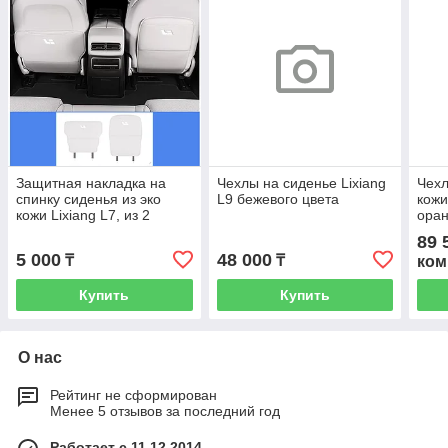
Защитная накладка на
Чехлы на сиденье Lixiang
Чехл
спинку сиденья из эко
L9 бежевого цвета
кожи
кожи Lixiang L7, из 2
оран
частей, белого цвета
89 
5 000
48 000
₸
₸
ком
Купить
Купить
О нас
Рейтинг не сформирован
Менее 5 отзывов за последний год
Работает с 11.12.2014