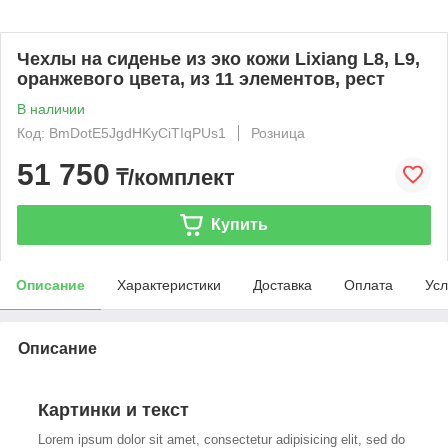
Чехлы на сиденье из эко кожи Lixiang L8, L9,
оранжевого цвета, из 11 элементов, рест
В наличии
Код: BmDotE5JgdHKyCiTIqPUs1
Розница
51 750
₸/комплект
Купить
Описание
Характеристики
Доставка
Оплата
Усл
Описание
Картинки и текст
Lorem ipsum dolor sit amet, consectetur adipisicing elit, sed do