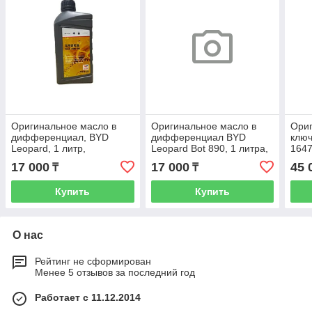
Оригинальное масло в
Оригинальное масло в
Ориг
дифференциал, BYD
дифференциал BYD
ключ
Leopard, 1 литр,
Leopard Bot 890, 1 литра,
164
11468957-00
16685152-00
17 000
17 000
45 
₸
₸
Купить
Купить
О нас
Рейтинг не сформирован
Менее 5 отзывов за последний год
Работает с 11.12.2014