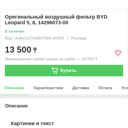
Оригинальный воздушный фильтр BYD
Leopard 5, 8, 14296073-00
В наличии
Код: Uu8w1iaThb6H7Xk6-eh3h0
Розница
13 500
₸
Минимальная сумма заказа на сайте — 20 000 ₸
Купить
Описание
Характеристики
Доставка
Оплата
Усл
Описание
Картинки и текст