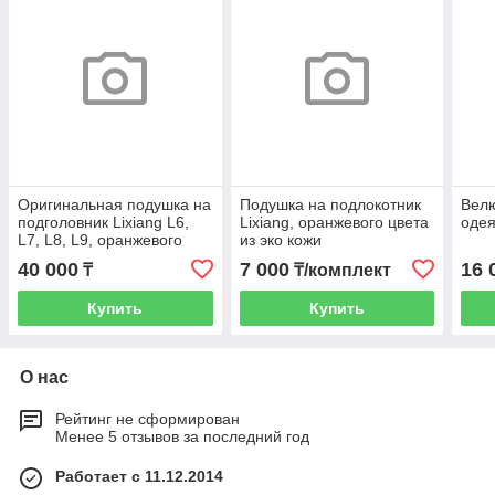
Оригинальная подушка на
Подушка на подлокотник
Вел
подголовник Lixiang L6,
Lixiang, оранжевого цвета
одея
L7, L8, L9, оранжевого
из эко кожи
цвета, LAA-550100211W03
40 000
7 000
16 
₸
₸/комплект
Купить
Купить
О нас
Рейтинг не сформирован
Менее 5 отзывов за последний год
Работает с 11.12.2014