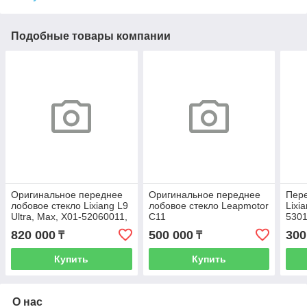
Подобные товары компании
Оригинальное переднее
Оригинальное переднее
Пер
лобовое стекло Lixiang L9
лобовое стекло Leapmotor
Lixi
Ultra, Max, X01-52060011,
C11
530
LAC-82110011
820 000
500 000
300
₸
₸
Купить
Купить
О нас