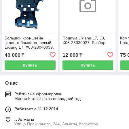
Большой кронштейн
Подиум Lixiang L7, L9,
Комп
заднего бампера, левый
X03-28030027, Разбор
Lixi
Lixiang L7, X03-28040039,
до рест
40 000
12 000
75 
₸
₸
Купить
Купить
О нас
Рейтинг не сформирован
Менее 5 отзывов за последний год
Работает с 11.12.2014
г. Алматы
​Улица Прокофьева, 244, Алматы, Казахстан