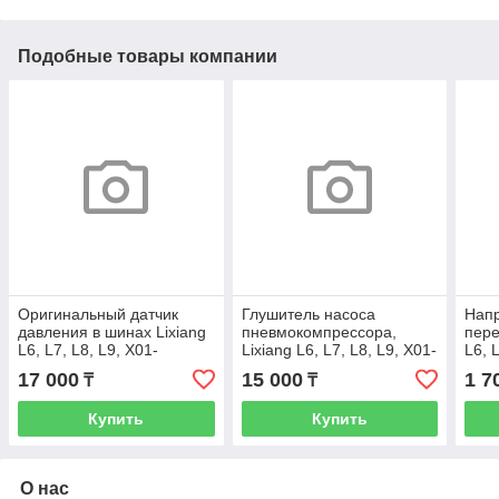
Подобные товары компании
Оригинальный датчик
Глушитель насоса
Нап
давления в шинах Lixiang
пневмокомпрессора,
пере
L6, L7, L8, L9, X01-
Lixiang L6, L7, L8, L9, X01-
L6, 
37000023
20040026
896
17 000
15 000
1 7
₸
₸
Купить
Купить
О нас