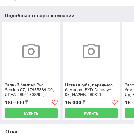
Подобные товары компании
Задний бампер Byd
Нижняя губа, переднего
Загл
Sealion 07, 17955369-00,
бампера, BYD Destroyer
бамп
UKEA-2804130S/92,
05, HA2HK-2803112
Up, 
Разбор
149
180 000
15 000
16 
₸
₸
Купить
Купить
О нас