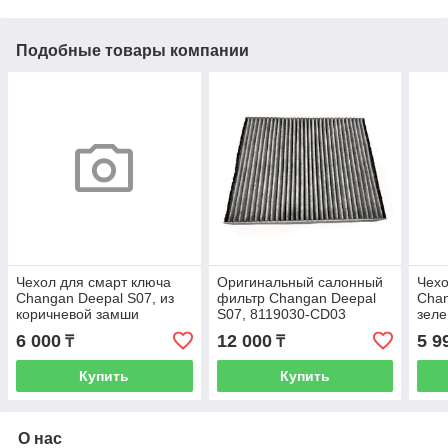
Подобные товары компании
Чехол для смарт ключа
Оригинальный салонный
Чехо
Changan Deepal S07, из
фильтр Changan Deepal
Chan
коричневой замши
S07, 8119030-CD03
зел
6 000
12 000
5 9
₸
₸
Купить
Купить
О нас